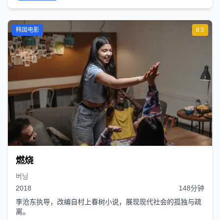
韩国电影
8.5
燃烧
버닝
2018
148分钟
李沧东执导，改编自村上春树小说，展现现代社会的孤独与疏
离。