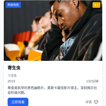
韩国电影
9.1
寄生虫
기생충
2019
132分钟
奉俊昊执导的黑色幽默片，奥斯卡最佳影片得主，深刻揭示社
会阶级问题。
立即观看
详情