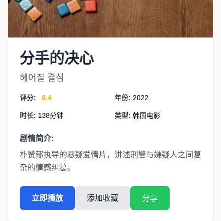
分手的决心
헤어질 결심
评分:
8.4
年份:
2022
时长:
138分钟
类型:
韩国电影
剧情简介:
朴赞郁执导的悬疑爱情片，讲述刑警与嫌疑人之间复
杂的情感纠葛。
立即播放
添加收藏
分享