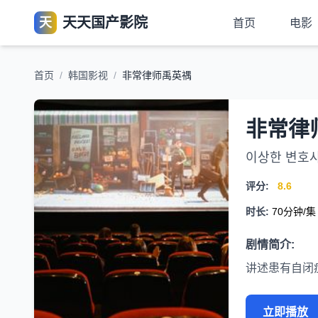
天天国产影院
天
首页
电影
首页
/
韩国影视
/
非常律师禹英禑
非常律
이상한 변호
评分:
8.6
时长:
70分钟/集
剧情简介:
讲述患有自闭
立即播放