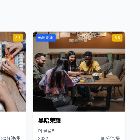
8.7
韩国剧集
8.8
黑暗荣耀
더 글로리
80分钟/集
2022
60分钟/集