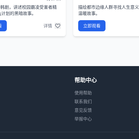
ix热门韩剧，讲述校园霸凌受害者精
描绘都市边缘人群寻找人生意义
仇计划的黑暗故事。
温暖故事。
看
详情
立即观看
帮助中心
使用帮助
联系我们
意见反馈
举报中心