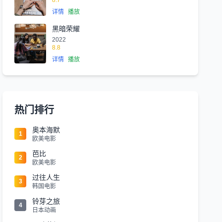
8.7
详情
播放
黑暗荣耀
2022
8.8
详情
播放
热门排行
奥本海默
1
欧美电影
芭比
2
欧美电影
过往人生
3
韩国电影
铃芽之旅
4
日本动画