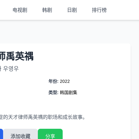
电视剧
韩剧
日剧
排行榜
师禹英禑
사 우영우
年份:
2022
类型:
韩国剧集
症的天才律师禹英禑的职场和成长故事。
添加收藏
分享