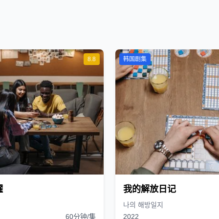
8.8
韩国剧集
耀
我的解放日记
나의 해방일지
60分钟/集
2022