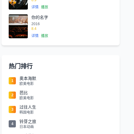
8.9
详情
播放
你的名字
2016
8.4
详情
播放
热门排行
奥本海默
1
欧美电影
芭比
2
欧美电影
过往人生
3
韩国电影
铃芽之旅
4
日本动画