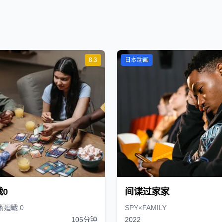
8.3
日本动画
0
间谍过家家
術廻戦 0
SPY×FAMILY
105分钟
2022