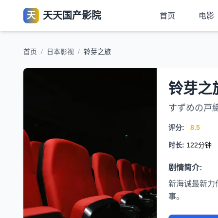
天天国产影院
天
首页
电影
首页
/
日本影视
/
铃芽之旅
铃芽之
すずめの戸
评分:
8.5
时长:
122分钟
剧情简介:
新海诚最新力
事。