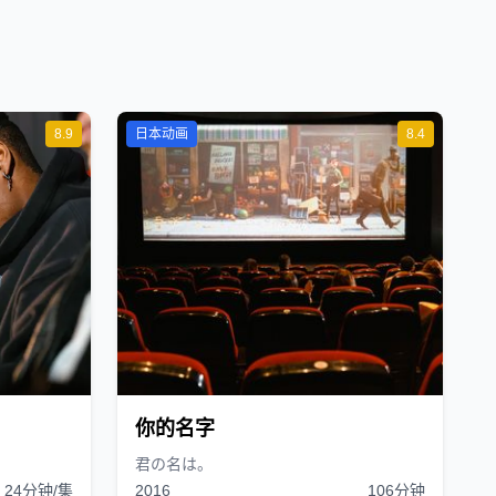
8.9
日本动画
8.4
你的名字
君の名は。
24分钟/集
2016
106分钟