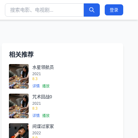
登录
相关推荐
水星领航员
2021
8.3
详情
播放
咒术回战0
2021
8.3
详情
播放
间谍过家家
2022