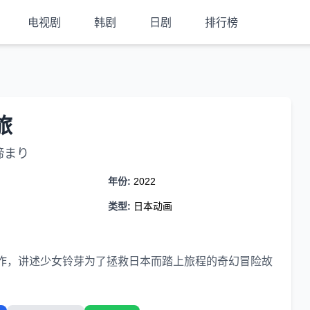
电视剧
韩剧
日剧
排行榜
旅
締まり
年份:
2022
类型:
日本动画
作，讲述少女铃芽为了拯救日本而踏上旅程的奇幻冒险故